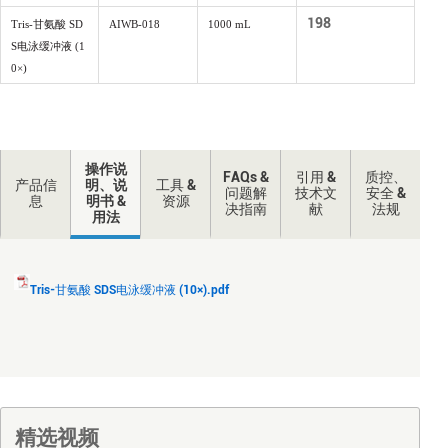
198
Tris-甘氨酸 SD
AIWB-018
1000 mL
S电泳缓冲液 (1
0×)
操作说
FAQs &
引用 &
质控、
产品信
明、说
工具 &
问题解
技术文
安全 &
息
明书 &
资源
决指南
献
法规
用法
Tris-甘氨酸 SDS电泳缓冲液 (10×).pdf
精选视频