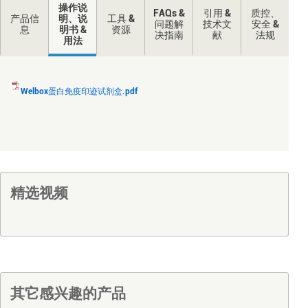
操作说
FAQs &
引用 &
质控、
产品信
明、说
工具 &
问题解
技术文
安全 &
息
明书 &
资源
决指南
献
法规
用法
Welbox蛋白免疫印迹试剂盒.pdf
精选视频
其它感兴趣的产品