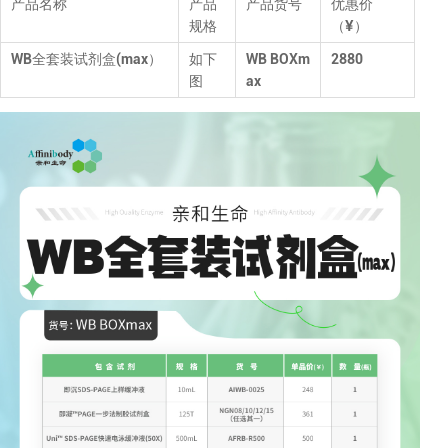
产品名称
产品
产品货号
优惠价
规格
（¥）
WB全套装试剂盒(max）
如下
WB BOXm
2880
图
ax