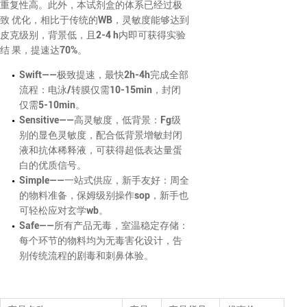
重复性高。此外，本试剂盒的体系已经过极
致 优化，相比于传统的WB，灵敏度能够达到
皮克级别，背景低，且2-4 h内即可获得实验
结 果，提速达70%。
Swift——极致提速，最快2h-4h完成全部
流程：电泳/转膜仅需10-15min，封闭
仅需5-10min。
Sensitive——高灵敏度，低背景：Fg级
别的显色灵敏度，配合低背景增敏封闭
液和抗体稀释液，可获得超低表达量蛋
白的优质信号。
Simple——一站式供应，新手友好：周全
的物料准备，保姆级别操作sop，新手也
可轻松应对玄学wb。
Safe——所有产品无毒，室温稳定存储：
每个环节的物料均为无毒害化设计，告
别传统流程的剧毒和刺鼻体验。