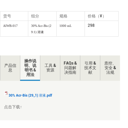
货号
组分
规格
价格（¥）
298
AIWB-017
30% Acr-Bis (2
1000 mL
9:1) 溶液
操作说
FAQs &
引用 &
质控、
产品信
明、说
工具 &
问题解
技术文
安全 &
息
明书 &
资源
决指南
献
法规
用法
30% Acr-Bis (29_1) 溶液.pdf
点击下载↑