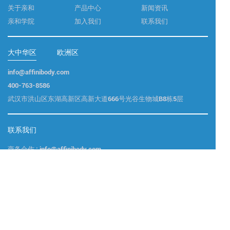
关于亲和
产品中心
新闻资讯
亲和学院
加入我们
联系我们
大中华区
欧洲区
info@affinibody.com
400-763-8586
武汉市洪山区东湖高新区高新大道666号光谷生物城B8栋5层
联系我们
商务合作 : info@affinibody.com
技术支持 : info@affinibody.com
咨询电话 : 400-763-8586
Copyright ©亲和生命 版权所有
鄂ICP备2024055642号-1