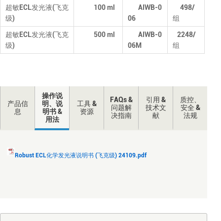
超敏ECL发光液(飞克
100 ml
AIWB-0
498
/
级)
06
组
超敏ECL发光液(飞克
500 ml
AIWB-0
2248
/
级)
06M
组
操作说
FAQs &
引用 &
质控、
产品信
明、说
工具 &
问题解
技术文
安全 &
息
明书 &
资源
决指南
献
法规
用法
Robust ECL化学发光液说明书 (飞克级) 24109.pdf