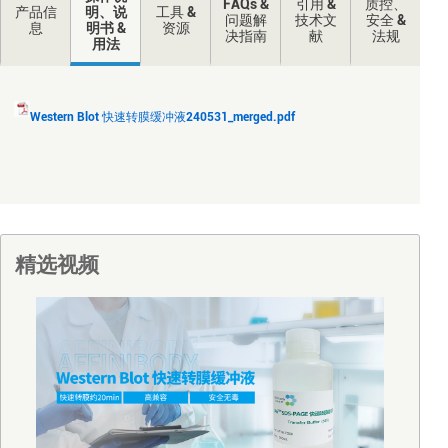
FAQs &
引用 &
质控、
产品信
明、说
工具 &
问题解
技术文
安全 &
息
明书 &
资源
决指南
献
法规
用法
Western Blot 快速转膜缓冲液240531_merged.pdf
精选视频