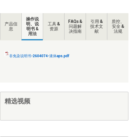
操作说
FAQs &
引用 &
质控、
产品信
明、说
工具 &
问题解
技术文
安全 &
息
明书 &
资源
决指南
献
法规
用法
非免染说明书-2604074-液体aps.pdf
精选视频