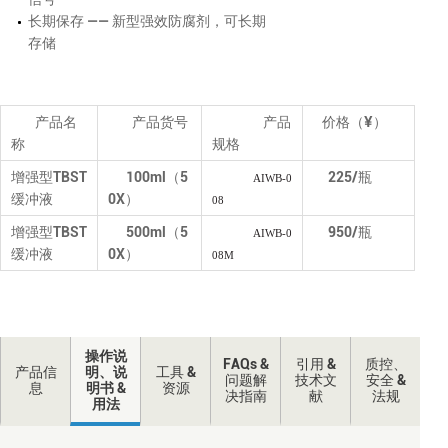
长期保存 —— 新型强效防腐剂，可长期
存储
产品名
产品货号
产品
价格（¥）
称
规格
增强型TBST
100ml（5
225/
瓶
AIWB-0
缓冲液
0X）
08
增强型TBST
500ml（5
950/
瓶
AIWB-0
缓冲液
0X）
08M
操作说
FAQs &
引用 &
质控、
产品信
明、说
工具 &
问题解
技术文
安全 &
息
明书 &
资源
决指南
献
法规
用法