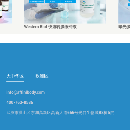
Western Blot 快速转膜缓冲液
曝光
大中华区
欧洲区
info@affinibody.com
400-763-8586
武汉市洪山区东湖高新区高新大道666号光谷生物城B8栋5层