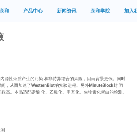
亲和
产品中心
新闻资讯
亲和学院
加入
液
了内源性杂质产生的污染 和非特异结合的风险，因而背景更低。同时
加速了WesternBlot的实验进程。另外MinuteBlock封 闭
系数高。本品适配磷酸 化、乙酰化、甲基化、生物素化蛋白的检测。
检测；