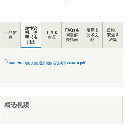
操作说
FAQs &
引用 &
质控、
产品信
明、说
工具 &
问题解
技术文
安全 &
息
明书 &
资源
决指南
献
法规
用法
CoIP-WB 组织细胞通用裂解液说明书240410.pdf
精选视频