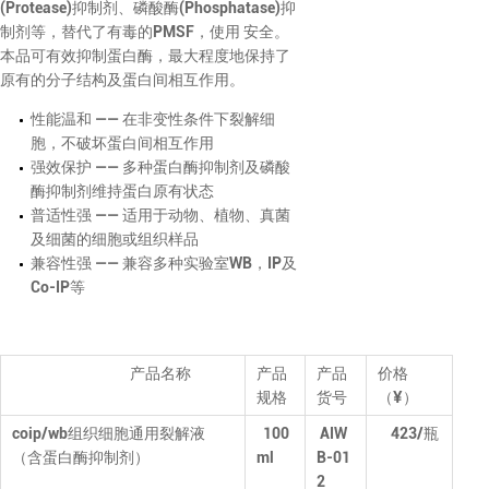
(Protease)抑制剂、磷酸酶(Phosphatase)抑
制剂等，替代了有毒的PMSF，使用 安全。
本品可有效抑制蛋白酶，最大程度地保持了
原有的分子结构及蛋白间相互作用。
性能温和 —— 在非变性条件下裂解细
胞，不破坏蛋白间相互作用
强效保护 —— 多种蛋白酶抑制剂及磷酸
酶抑制剂维持蛋白原有状态
普适性强 —— 适用于动物、植物、真菌
及细菌的细胞或组织样品
兼容性强 —— 兼容多种实验室WB，IP及
Co-IP等
产品名称
产品
产品
价格
规格
货号
（¥）
coip/wb组织细胞通用裂解液
100
AIW
423/
瓶
（含蛋白酶抑制剂）
ml
B-01
2