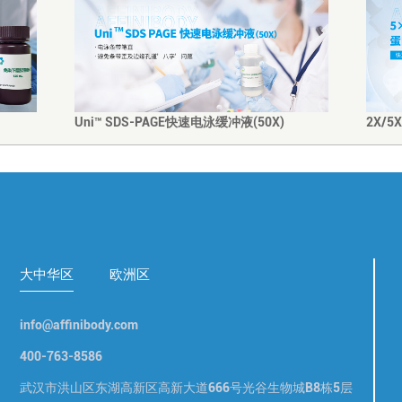
Uni™ SDS-PAGE快速电泳缓冲液(50X)
2X/
大中华区
欧洲区
info@affinibody.com
400-763-8586
武汉市洪山区东湖高新区高新大道666号光谷生物城B8栋5层