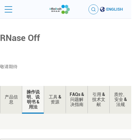
ENGLISH
RNase Off
敬请期待
操作说
FAQs &
引用 &
质控、
产品信
明、说
工具 &
问题解
技术文
安全 &
息
明书 &
资源
决指南
献
法规
用法