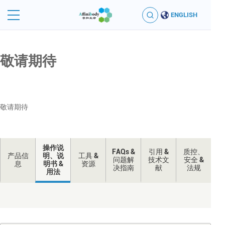
ENGLISH
敬请期待
敬请期待
操作说
FAQs &
引用 &
质控、
产品信
明、说
工具 &
问题解
技术文
安全 &
息
明书 &
资源
决指南
献
法规
用法