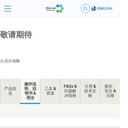
ENGLISH
敬请期待
合成生物酶
操作说
FAQs &
引用 &
质控、
产品信
明、说
工具 &
问题解
技术文
安全 &
息
明书 &
资源
决指南
献
法规
用法