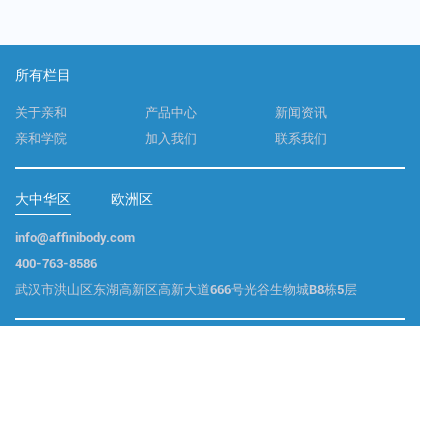
究新突破！
所有栏目
关于亲和
产品中心
新闻资讯
亲和学院
加入我们
联系我们
大中华区
欧洲区
info@affinibody.com
400-763-8586
武汉市洪山区东湖高新区高新大道666号光谷生物城B8栋5层
联系我们
商务合作 : info@affinibody.com
技术支持 : info@affinibody.com
咨询电话 : 400-763-8586