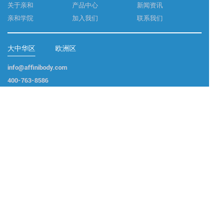
关于亲和
产品中心
新闻资讯
亲和学院
加入我们
联系我们
大中华区
欧洲区
info@affinibody.com
400-763-8586
武汉市洪山区东湖高新区高新大道666号光谷生物城B8栋5层
联系我们
商务合作 : info@affinibody.com
技术支持 : info@affinibody.com
咨询电话 : 400-763-8586
Copyright ©亲和生命 版权所有
鄂ICP备2024055642号-1