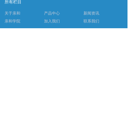
所有栏目
关于亲和
产品中心
新闻资讯
亲和学院
加入我们
联系我们
大中华区
欧洲区
info@affinibody.com
400-763-8586
武汉市洪山区东湖高新区高新大道666号光谷生物城B8栋5层
联系我们
商务合作 : info@affinibody.com
技术支持 : info@affinibody.com
咨询电话 : 400-763-8586