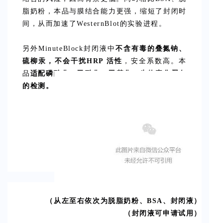
脂奶粉，本品与膜结合能力更强，缩短了封闭时
间，从而加速了WesternBlot的实验进程。
另外MinuteBlock封闭液中
不含有毒的叠氮钠、
硫柳汞，不会干扰HRP 活性
，安全系数高。本
品
适配磷酸化、乙酰化、甲基化、生物素化蛋白
的检测。
（从左至右依次为脱脂奶粉、BSA、封闭液
）
（封闭液可申请试用）