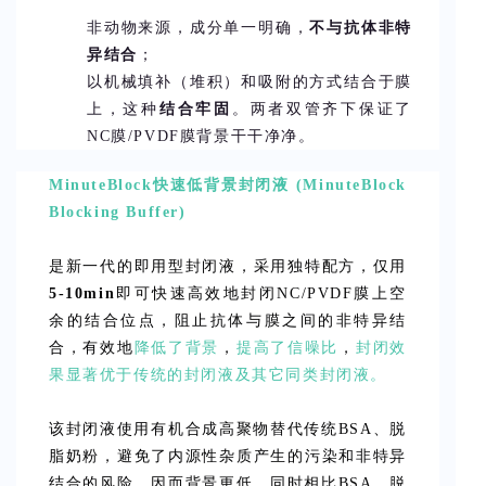
非动物来源，成分单一明确，
不与抗体非特
异结合
；
以机械填补（堆积）和吸附的方式结合于膜
上，这种
结合牢固
。两者双管齐下保证了
NC膜/PVDF膜背景干干净净。
MinuteBlock快速低背景封闭液 (MinuteBlock
Blocking Buffer)
是新一代的即用型封闭液，采用独特配方，仅用
5-10min
即可快速高效地封闭NC/PVDF膜上空
余的结合位点，阻止抗体与膜之间的非特异结
合，有效地
降低了背景
，
提高了信噪比
，
封闭效
果显著优于传统的封闭液及其它同类封闭液。
该封闭液使用有机合成高聚物替代传统BSA、脱
脂奶粉，避免了内源性杂质产生的污染和非特异
结合的风险，因而背景更低。同时相比BSA、脱