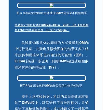
图６ 将标记后的纳米抗体通过OMVs递送至不同细胞系
装载标记纳米抗体的OMVs与HeLa、293T、CX-1细胞孵
育12h后的共聚焦图像，比例尺为50 μm。
尝试将纳米抗体以同样的方式装载到OMVs
中进行递送，共聚焦显微镜图像的结果证实了纳
米抗体利用该体系进行递送的可能性（图6），
ELISA结果进一步证明，利用OMVs递送进细胞的
纳米抗体仍保持活性（图7）。
图7 Pfu纳米抗体经OMVs转染后的生物活性验证
基于上述实验数据，将目的蛋白高效地富集
到了OMVs腔中，对其进行了特异性标记，并递
送进了真核细胞胞质中，成功地建立了一种基于