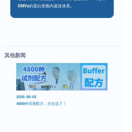
OMVs的蛋白质胞内递送体系。
其他新闻
2026-08-05
2026-08-0
0分钟无
4800种溶液配方，全在这了！
开学囤试剂